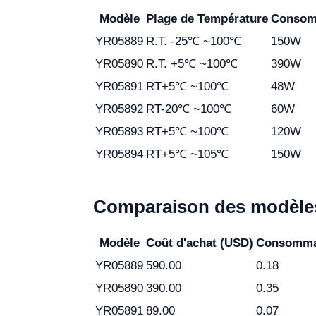
Modèle
Plage de Température
Consom
YR05889
R.T. -25℃ ~100℃
150W
YR05890
R.T. +5℃ ~100℃
390W
YR05891
RT+5℃ ~100℃
48W
YR05892
RT-20℃ ~100℃
60W
YR05893
RT+5℃ ~100℃
120W
YR05894
RT+5℃ ~105℃
150W
Comparaison des modèles
Modèle
Coût d'achat (USD)
Consommat
YR05889
590.00
0.18
YR05890
390.00
0.35
YR05891
89.00
0.07