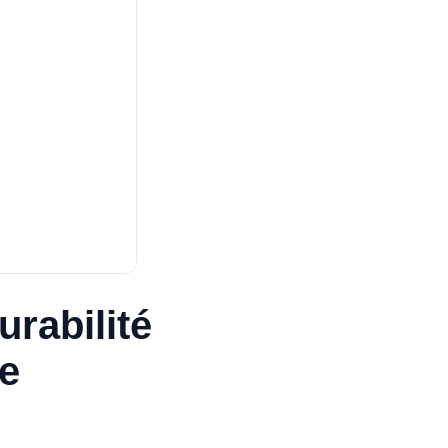
urabilité
te