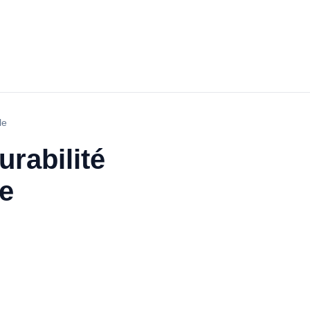
le
urabilité
te