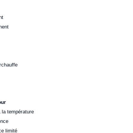
nt
ment
rchauffe
our
à la température
ence
e limité