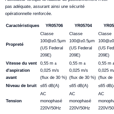
pas adéquate, assurant ainsi une sécurité
opérationnelle renforcée.
Caractéristiques
YR05706
YR05704
YR05
Classe
Classe
Classe
100@≥0.5μm
100@≥0.5μm
100@≥0
Propreté
(US Federal
(US Federal
(US Fed
209E)
209E)
209E)
Vitesse du vent
0,55 m ±
0,55 m ±
0,55 m 
d'aspiration
0,025 m/s
0,025 m/s
0,025 m
avant
(flux de 30 %)
(flux de 30 %)
(flux de
Niveau de bruit
≤65 dB(A)
≤65 dB(A)
≤65 dB(
AC
AC
AC
Tension
monophasé
monophasé
monoph
220V/50Hz
220V/50Hz
220V/5