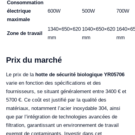
Consommation
électrique
600W
500W
700W
maximale
1340×650×620
1040×650×620
1640×6
Zone de travail
mm
mm
mm
Prix du marché
Le prix de la
hotte de sécurité biologique YR05706
varie en fonction des spécifications et des
fournisseurs, se situant généralement entre 3400 € et
5700 €. Ce coût est justifié par la qualité des
matériaux, notamment l’acier inoxydable 304, ainsi
que par l’intégration de technologies avancées de
filtration, garantissant un environnement de travail
exempt de contaminants. Investir dans cet