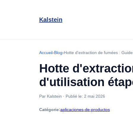
Kalstein
Accueil
›
Blog
›
Hotte d'extraction de fumées : Guide
Hotte d'extracti
d'utilisation éta
Par Kalstein
·
Publié le:
2 mai 2026
Catégorie:
aplicaciones-de-productos