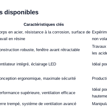
 disponibles
Caractéristiques clés
rps en acier, résistance à la corrosion, surface de
Expérim
avail en résine
non vola
Travaux 
nstruction robuste, fenêtre avant rétractable
les acid
ntilateur intégré, éclairage LED
Idéal po
onception ergonomique, maximale sécurité
Product
Idéal po
rformance supérieure, ventilation efficace
hautemen
erre trempé, système de ventilation avancé
Manipula