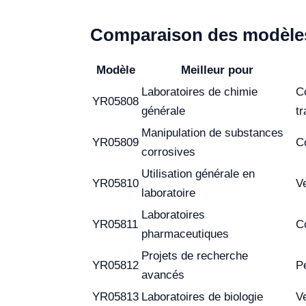
Comparaison des modèles
Modèle
Meilleur pour
Laboratoires de chimie
Co
YR05808
générale
tr
Manipulation de substances
YR05809
Co
corrosives
Utilisation générale en
YR05810
Ve
laboratoire
Laboratoires
YR05811
C
pharmaceutiques
Projets de recherche
YR05812
Pe
avancés
YR05813
Laboratoires de biologie
V