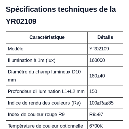
Spécifications techniques de la
YR02109
Caractéristique
Détails
Modèle
YR02109
Illumination à 1m (lux)
160000
Diamètre du champ lumineux D10
180±40
mm
Profondeur d'illumination L1+L2 mm
150
Indice de rendu des couleurs (Ra)
100≥Ra≥85
Index de couleur rouge R9
R9≥97
Température de couleur optionnelle
6700K