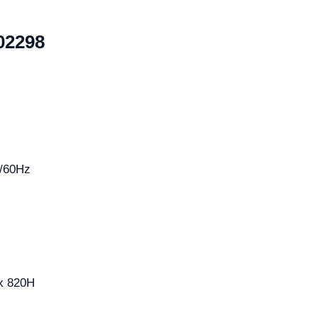
02298
0/60Hz
x 820H