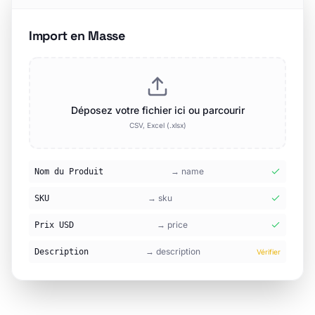
platform.kalstein.net
Lab Solutions Colombia
🇨🇴
Actif
28
produits
MediTech España
🇪🇸
Actif
45
produits
SciEquip Nigeria
🇳🇬
En attente
12
produits