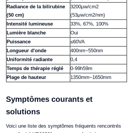
Radiance de la bilirubine
3200μw/cm2
(50 cm)
(53μw/cm2/nm)
Intensité lumineuse
33%, 67%, 100%
Lumière blanche
Oui
Puissance
≤60VA
Longueur d'onde
400nm~550nm
Uniformité radiante
0,4
Temps de thérapie réglé
0-99h59m
Plage de hauteur
1350mm~1650mm
Symptômes courants et
solutions
Voici une liste des symptômes fréquents rencontrés