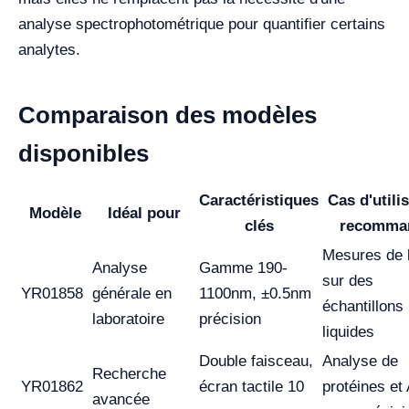
analyse spectrophotométrique pour quantifier certains
analytes.
Comparaison des modèles
disponibles
Caractéristiques
Cas d'utili
Modèle
Idéal pour
clés
recomma
Mesures de 
Analyse
Gamme 190-
sur des
YR01858
générale en
1100nm, ±0.5nm
échantillons
laboratoire
précision
liquides
Double faisceau,
Analyse de
Recherche
YR01862
écran tactile 10
protéines e
avancée