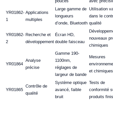
pouces
avec précisi
Large gamme de
Utilisation v
YR01862-
Applications
longueurs
dans le cont
1
multiples
d’onde, Bluetooth
qualité
Développem
YR01862-
Recherche et
Écran HD,
nouveaux pr
2
développement
double faisceau
chimiques
Gamme 190-
Mesures
Analyse
1100nm,
YR01864
environneme
précise
réglages de
et chimiques
largeur de bande
Système optique
Tests de
Contrôle de
YR01865
avancé, faible
conformité s
qualité
bruit
produits fini