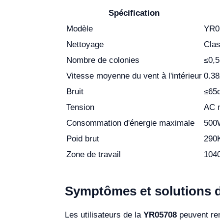
Spécification
Modèle
YR0
Nettoyage
Cla
Nombre de colonies
≤0,5
Vitesse moyenne du vent à l'intérieur
0.3
Bruit
≤65
Tension
AC 
Consommation d'énergie maximale
500
Poid brut
290
Zone de travail
104
Symptômes et solutions 
Les utilisateurs de la
YR05708
peuvent ren