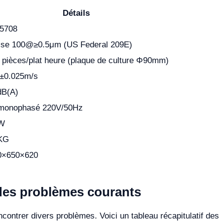
Détails
5708
sse 100@≥0.5μm (US Federal 209E)
 pièces/plat heure (plaque de culture Φ90mm)
8±0.025m/s
dB(A)
monophasé 220V/50Hz
W
KG
0×650×620
des problèmes courants
contrer divers problèmes. Voici un tableau récapitulatif d