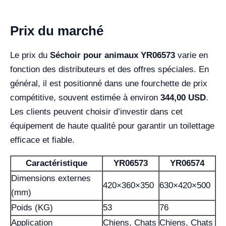
Prix du marché
Le prix du
Séchoir pour animaux YR06573
varie en
fonction des distributeurs et des offres spéciales. En
général, il est positionné dans une fourchette de prix
compétitive, souvent estimée à environ
344,00 USD
.
Les clients peuvent choisir d’investir dans cet
équipement de haute qualité pour garantir un toilettage
efficace et fiable.
Caractéristique
YR06573
YR06574
Dimensions externes
420×360×350
630×420×500
(mm)
Poids (KG)
53
76
Application
Chiens, Chats
Chiens, Chats