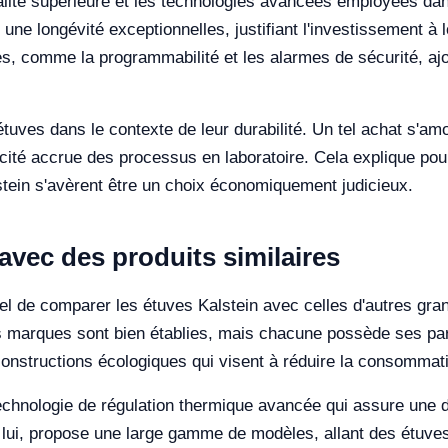
qualité supérieure et les technologies avancées employées da
 une longévité exceptionnelles, justifiant l'investissement à 
res, comme la programmabilité et les alarmes de sécurité, aj
étuves dans le contexte de leur durabilité. Un tel achat s'am
cité accrue des processus en laboratoire. Cela explique pour
stein s'avèrent être un choix économiquement judicieux.
vec des produits similaires
tiel de comparer les étuves Kalstein avec celles d'autres gr
s marques sont bien établies, mais chacune possède ses par
constructions écologiques qui visent à réduire la consommat
echnologie de régulation thermique avancée qui assure une d
à lui, propose une large gamme de modèles, allant des étuv