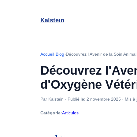
Kalstein
Accueil
›
Blog
›
Découvrez l'Avenir de la Soin Anima
Découvrez l'Aven
d'Oxygène Vétér
Par Kalstein
·
Publié le:
2 novembre 2025
·
Mis à 
Catégorie:
Articulos