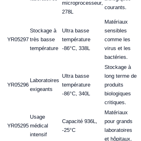
microprocesseur,
courants.
278L
Matériaux
Stockage à
Ultra basse
sensibles
YR05297
très basse
température
comme les
température
-86°C, 338L
virus et les
bactéries.
Stockage à
Ultra basse
long terme de
Laboratoires
YR05296
température
produits
exigeants
-86°C, 340L
biologiques
critiques.
Matériaux
Usage
Capacité 936L,
pour grands
YR05295
médical
-25°C
laboratoires
intensif
et hôpitaux.