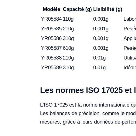
Modèle
Capacité (g)
Lisibilité (g)
YR05584
110g
0.001g
Labor
YR05585
210g
0.001g
Pesée
YR05586
310g
0.001g
Appli
YR05587
610g
0.001g
Pesée
YR05588
210g
0.01g
Utili
YR05589
310g
0.01g
Idéal
Les normes ISO 17025 et l
L'ISO 17025 est la norme internationale qu
Les balances de précision, comme le modèl
mesures, grâce à leurs données de perform