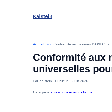
Kalstein
Accueil
›
Blog
›
Conformité aux normes ISO/IEC dans 
Conformité aux 
universelles pou
Par Kalstein
·
Publié le:
5 juin 2026
Catégorie:
aplicaciones-de-productos