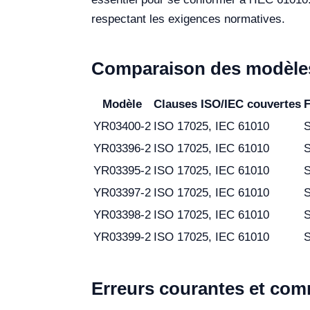
respectant les exigences normatives.
Comparaison des modèles
Modèle
Clauses ISO/IEC couvertes
F
YR03400-2
ISO 17025, IEC 61010
S
YR03396-2
ISO 17025, IEC 61010
S
YR03395-2
ISO 17025, IEC 61010
S
YR03397-2
ISO 17025, IEC 61010
S
YR03398-2
ISO 17025, IEC 61010
S
YR03399-2
ISO 17025, IEC 61010
S
Erreurs courantes et comm