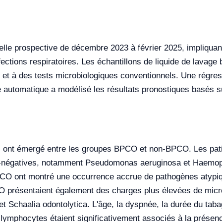
le prospective de décembre 2023 à février 2025, impliquant
ctions respiratoires. Les échantillons de liquide de lavage
t à des tests microbiologiques conventionnels. Une régressio
 automatique a modélisé les résultats pronostiques basés su
es ont émergé entre les groupes BPCO et non-BPCO. Les pat
m-négatives, notamment Pseudomonas aeruginosa et Haemophi
 BPCO ont montré une occurrence accrue de pathogènes aty
O présentaient également des charges plus élevées de micr
et Schaalia odontolytica. L'âge, la dyspnée, la durée du tab
e lymphocytes étaient significativement associés à la prése