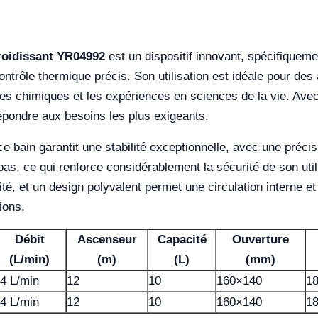
froidissant YR04992
est un dispositif innovant, spécifiqueme
trôle thermique précis. Son utilisation est idéale pour des a
s chimiques et les expériences en sciences de la vie. Avec
épondre aux besoins les plus exigeants.
 bain garantit une stabilité exceptionnelle, avec une précisi
as, ce qui renforce considérablement la sécurité de son util
ité, et un design polyvalent permet une circulation interne et
ions.
Débit
Ascenseur
Capacité
Ouverture
(L/min)
(m)
(L)
(mm)
4 L/min
12
10
160×140
1
4 L/min
12
10
160×140
1