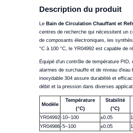
Description du produit
Le
Bain de Circulation Chauffant et Re
centres de recherche qui nécessitent un con
de composants électroniques, les synthèse
°C à 100 °C, le YR04992 est capable de r
Équipé d'un contrôle de température PID, ce
alarmes de surchauffe et de niveau d'eau b
inoxydable 304 assure durabilité et efficac
débit et la pression dans diverses applicat
Température
Stabilité
Modèle
(°C)
(°C)
YR04992
-10~100
±0.05
1
YR04986
-5~100
±0.05
1