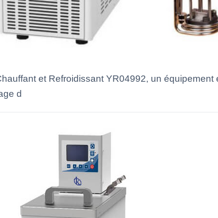
Chauffant et Refroidissant YR04992, un équipement e
lage d