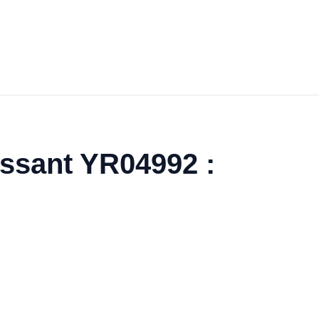
issant YR04992 :