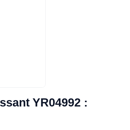
issant YR04992 :