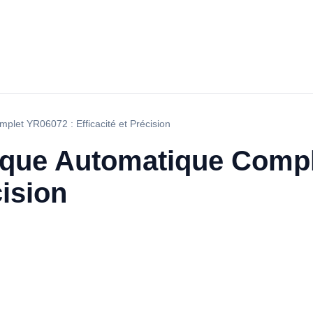
let YR06072 : Efficacité et Précision
que Automatique Compl
cision