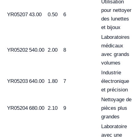
Utilisation
pour nettoyer
YR05207
43.00
0.50
6
des lunettes
et bijoux
Laboratoires
médicaux
YR05202
540.00
2.00
8
avec grands
volumes
Industrie
YR05203
640.00
1.80
7
électronique
et précision
Nettoyage de
YR05204
680.00
2.10
9
pièces plus
grandes
Laboratoire
avec une