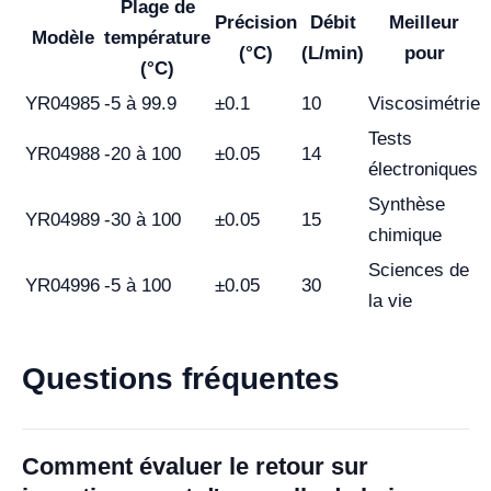
Plage de
Précision
Débit
Meilleur
Modèle
température
(°C)
(L/min)
pour
(°C)
YR04985
-5 à 99.9
±0.1
10
Viscosimétrie
Tests
YR04988
-20 à 100
±0.05
14
électroniques
Synthèse
YR04989
-30 à 100
±0.05
15
chimique
Sciences de
YR04996
-5 à 100
±0.05
30
la vie
Questions fréquentes
Comment évaluer le retour sur