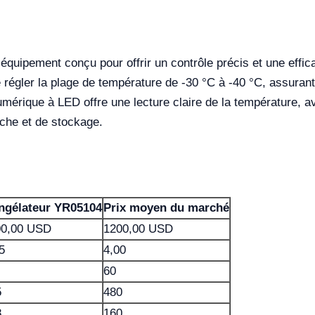
équipement conçu pour offrir un contrôle précis et une effic
 régler la plage de température de -30 °C à -40 °C, assuran
umérique à LED offre une lecture claire de la température, a
che et de stockage.
ngélateur YR05104
Prix moyen du marché
00,00 USD
1200,00 USD
5
4,00
60
5
480
8
160