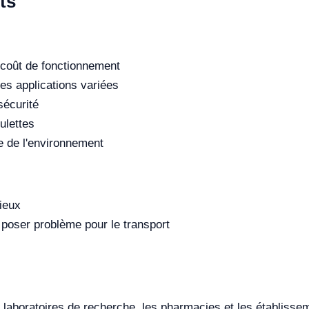
ts
e coût de fonctionnement
es applications variées
sécurité
ulettes
e de l'environnement
ieux
 poser problème pour le transport
 laboratoires de recherche, les pharmacies et les établiss