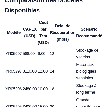
Comparaison des Modèles
Disponibles
Coût
Délai de
CAPEX
par
Scénario
Modèle
Récupération
(USD)
Test
Recommandé
(mois)
(USD)
Stockage de
YR05097
588.00
6.00
12
vaccins
Matériaux
YR05297
3110.00
12.00
24
biologiques
sensibles
Stockage à
YR05296
2480.00
10.00
18
long terme
Grande
YR05295
3400.00
15.00
30
capacité pour